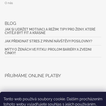
O nás
BLOG
JAK SI UDRŽET MOTIVACI A REŽIM: TIPY PRO ŽENY, KTERÉ
CHTĚJÍ BÝT FIT A KRÁSNÉ
JAK PŘEKONAT STRES Z PRVNÍ NÁVŠTĚVY POSILOVNY?
MÝTY O ŽENÁCH VE FITKU: PROLOM BARIÉRY A ZVEDNI
ČINKY!
PŘIJÍMÁME ONLINE PLATBY
Tento web používá soubory cookie. Dalším procházením
tohoto webu vyjadřujete souhlas s jejich používáním..