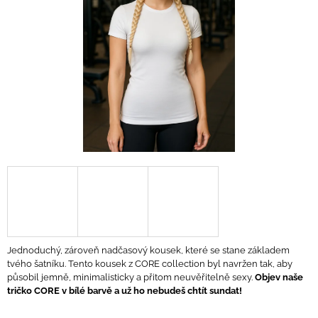
A
J
Í
T
?
HLEDAT
D
O
P
Jednoduchý, zároveň nadčasový kousek, které se stane základem
O
tvého šatníku. Tento kousek z CORE collection byl navržen tak, aby
R
působil jemně, minimalisticky a přitom neuvěřitelně sexy.
Objev naše
U
tričko CORE v bílé barvě a už ho nebudeš chtít sundat!
Č
U