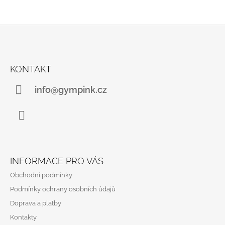
Z
Á
KONTAKT
P
A
info@gympink.cz
T
Í
Instagram
INFORMACE PRO VÁS
Obchodní podmínky
Podmínky ochrany osobních údajů
Doprava a platby
Kontakty