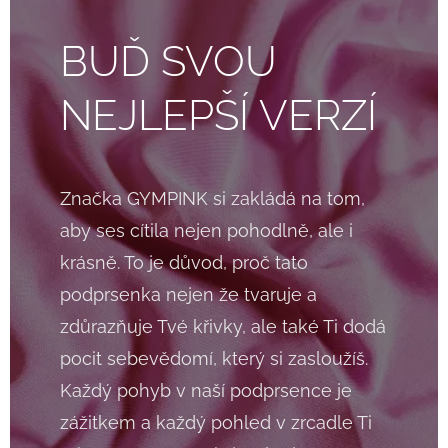
BUĎ SVOU
NEJLEPŠÍ VERZÍ
Značka GYMPINK si zakládá na tom,
aby ses cítila nejen pohodlně, ale i
krásně. To je důvod, proč tato
podprsenka nejen že tvaruje a
zdůrazňuje Tvé křivky, ale také Ti dodá
pocit sebevědomí, který si zasloužíš.
Každý pohyb v naší podprsence je
zážitkem a každý pohled v zrcadle Ti