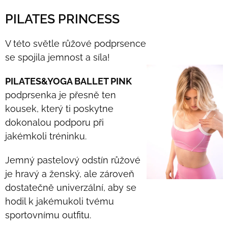
PILATES PRINCESS
V této světle růžové podprsence
se spojila jemnost a síla!
PILATES&YOGA BALLET PINK
podprsenka je přesně ten
kousek, který ti poskytne
dokonalou podporu při
jakémkoli tréninku.
Jemný pastelový odstín růžové
je hravý a ženský, ale zároveň
dostatečně univerzální, aby se
hodil k jakémukoli tvému
sportovnímu outfitu.