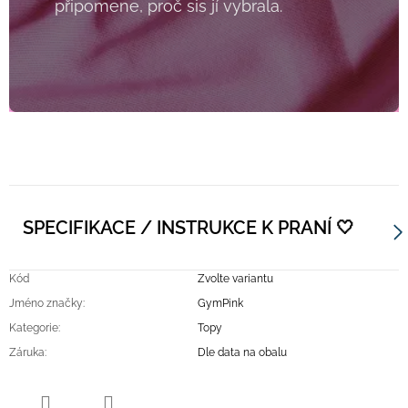
připomene, proč sis jí vybrala.
SPECIFIKACE / INSTRUKCE K PRANÍ 🤍
Kód
Zvolte variantu
Jméno značky
:
GymPink
Kategorie
:
Topy
Záruka
:
Dle data na obalu