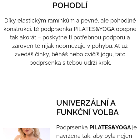
POHODLÍ
Díky elastickým ramínkům a pevné, ale pohodlné
konstrukci, tě podprsenka PILATES&YOGA obepne
tak akorát – poskytne ti potřebnou podporu a
zároveň tě nijak neomezuje v pohybu. Ať už
zvedáš činky, běháš nebo cvičíš jógu, tato
podprsenka s tebou udrží krok.
UNIVERZÁLNÍ A
FUNKČNÍ VOLBA
Podprsenka
PILATES&YOGA
je
navržena tak, aby byla nejen