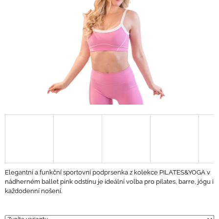
A
J
Í
T
?
HLEDAT
D
O
P
Elegantní a funkční sportovní podprsenka z kolekce PILATES&YOGA v
O
nádherném ballet pink odstínu je ideální volba pro pilates, barre, jógu i
R
každodenní nošení.
U
Č
U