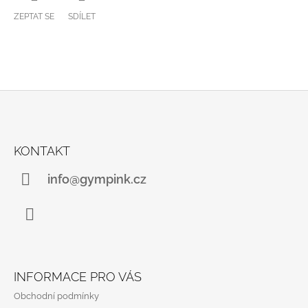
ZEPTAT SE
SDÍLET
Z
Á
KONTAKT
P
A
info@gympink.cz
T
Í
Instagram
INFORMACE PRO VÁS
Obchodní podmínky