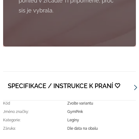
pohled v zrcadle Ti připomene, proč
sis je vybrala.
SPECIFIKACE / INSTRUKCE K PRANÍ 🤍
Kód
Zvolte variantu
Jméno značky
:
GymPink
Kategorie
:
Legíny
Záruka
:
Dle data na obalu