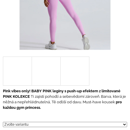
A
J
Í
T
?
HLEDAT
D
Pink vibes only!
BABY PINK legíny s push-up efektem z limitované
O
PINK KOLEKCE
Ti zajistí pohodlí a sebevědomí zároveň. Barva, která je
P
něžná a nepřehlédnutelná, Tě odliší od davu. Must-have kousek
pro
O
každou gym princess.
R
U
Č
U