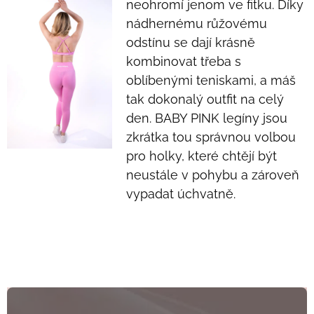
neohromí jenom ve fitku. Díky
nádhernému růžovému
odstínu se dají krásně
kombinovat třeba s
oblíbenými teniskami, a máš
tak dokonalý outfit na celý
den. BABY PINK legíny jsou
zkrátka tou správnou volbou
pro holky, které chtějí být
neustále v pohybu a zároveň
vypadat úchvatně.