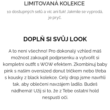
LIMITOVANÁ KOLEKCE
10 dostupných setů a víc ani ťuk! Jakmile se vyprodá,
je pryč.
DOPLŇ SI SVŮJ LOOK
A to není všechno! Pro dokonalý vzhled máš
možnost zakoupit podprsenku a vytvořit si
kompletní outfit s WOW efektem. Zkombinuj baby
pink s naším oversized donut tričkem nebo třeba
s kousky z black kolekce. Celý drop jsme navrhli
tak, aby oblečení navzájem ladilo. Budeš
nádherná! Užij si to, že z Tebe ostatní hold
nespustí oči.