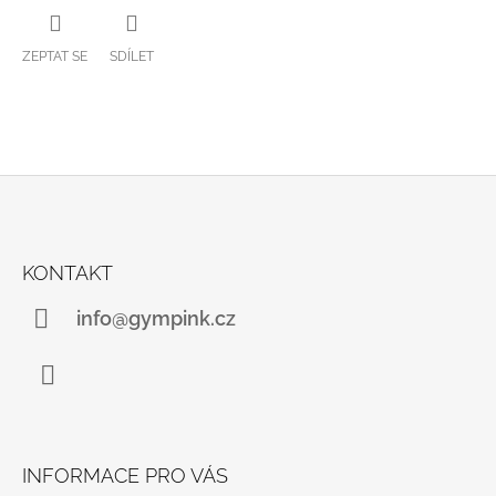
ZEPTAT SE
SDÍLET
Z
Á
KONTAKT
P
A
info@gympink.cz
T
Í
Instagram
INFORMACE PRO VÁS