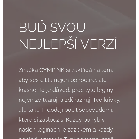
BUĎ SVOU
NEJLEPŠÍ VERZÍ
Značka GYMPINK si zakládá na tom,
aby ses cítila nejen pohodlně, ale i
krásně. To je důvod, proč tyto legíny
nejen že tvarují a zdůrazňují Tvé křivky,
ale také Ti dodají pocit sebevědomí,
které si zasloužíš. Každý pohyb v
našich legínách je zážitkem a každý