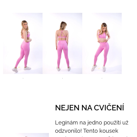
'
'
'
NEJEN NA CVIČENÍ
Legínám na jedno použití už
odzvonilo! Tento kousek